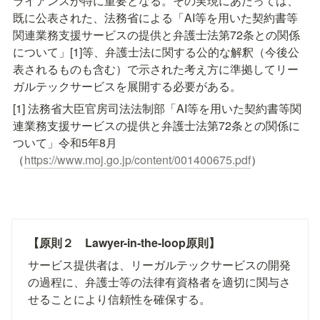
ライアンスが特に重要となる。その実現にあたっては、
既に公表された、法務省による「AI等を用いた契約書等
関連業務支援サービスの提供と弁護士法第72条との関係
について」[1]等、弁護士法に関する公的な解釈（今後公
表されるものも含む）で示された考え方に準拠してリー
ガルテックサービスを展開する必要がある。
[1] 法務省大臣官房司法法制部「AI等を用いた契約書等関
連業務支援サービスの提供と弁護士法第72条との関係に
ついて」令和5年8月
（
https://www.moj.go.jp/content/001400675.pdf
）
【原則２　Lawyer-in-the-loop原則】
サービス提供者は、リーガルテックサービスの開発
の過程に、弁護士等の法律有資格者を適切に関与さ
せることにより信頼性を確保する。