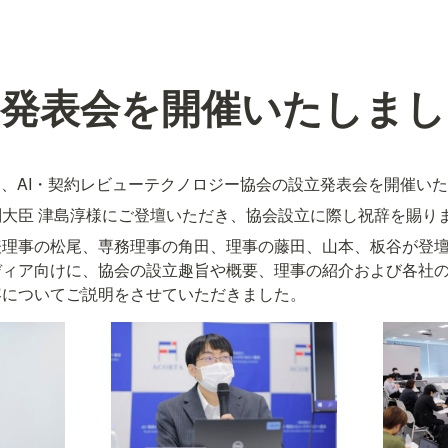
立発表会を開催いたしまし
（月）、AI・契約レビューテクノロジー協会の設立発表会を開催い
大臣 津島淳様にご登壇いただき、協会設立に際し祝辞を賜り
表理事の松尾、専務理事の角田、理事の藤田、山本、板谷が登
ディア向けに、協会の設立趣旨や概要、理事の紹介および各社
容についてご説明をさせていただきました。